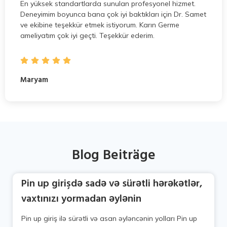
En yüksek standartlarda sunulan profesyonel hizmet.
Deneyimim boyunca bana çok iyi baktıkları için Dr. Samet
ve ekibine teşekkür etmek istiyorum. Karın Germe
ameliyatım çok iyi geçti. Teşekkür ederim.
Maryam
Blog Beiträge
Pin up girişdə sadə və sürətli hərəkətlər,
vaxtınızı yormadan əylənin
Pin up giriş ilə sürətli və asan əyləncənin yolları Pin up