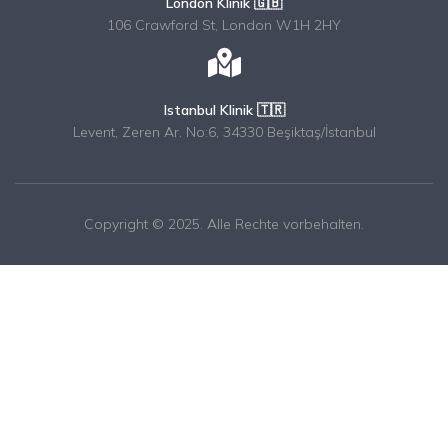
London Klinik 🇬🇧
106 Crawford St, London W1H 2HY
Istanbul Klinik 🇹🇷
Levent, Zeren Ar. No:6, 34330 Beşiktaş/İstanbul
Copyright © 2025. Alle Rechte vorbehalten.